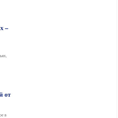
х –
ьях,
й от
ое в