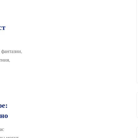
ст
 фантазии,
ения,
ре:
вно
ас
лы могут