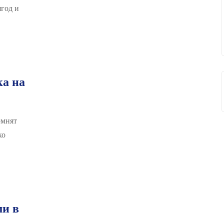
ягод и
ка на
омнят
ко
ми в