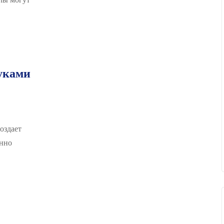
уками
оздает
онно