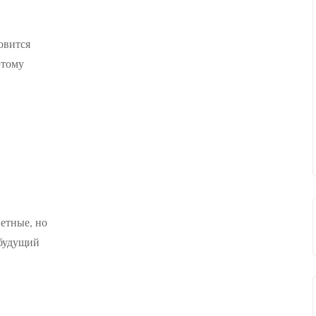
овится
этому
ветные, но
 будущий