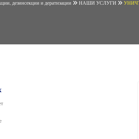
ции, дезинсекции и дератизации
НАШИ УСЛУГИ
УНИЧ
х
ет
е