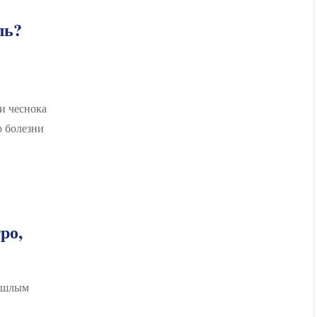
ль?
и чеснока
о болезни
ро,
рошлым