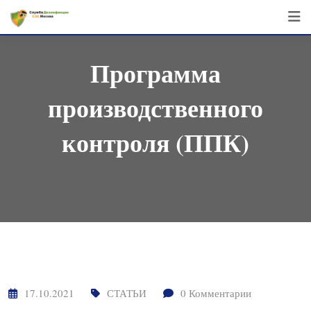
Перейти
к
контенту
Программа
производственного
контроля (ППК)
17.10.2021
СТАТЬИ
0
Комментарии